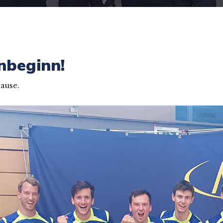
nbeginn!
ause.