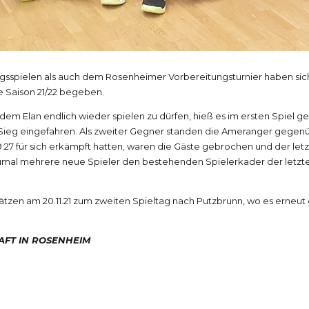
ngsspielen als auch dem Rosenheimer Vorbereitungsturnier haben sich 
ie Saison 21/22 begeben.
t dem Elan endlich wieder spielen zu dürfen, hieß es im ersten Spiel
1 Sieg eingefahren. Als zweiter Gegner standen die Ameranger gege
 für sich erkämpft hatten, waren die Gäste gebrochen und der letzte
umal mehrere neue Spieler den bestehenden Spielerkader der letzte
1 Sätzen am 20.11.21 zum zweiten Spieltag nach Putzbrunn, wo es er
HAFT IN ROSENHEIM