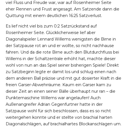
viel Fluss und Freude war, war auf Rosenheimer Seite
eher Rennen und Frust angesagt. Am Satzende dann die
Quittung mit einem deutlichen 16:25 Satzverlust.
Es lief nicht viel bis zum 0:2 Satzrückstand auf
Rosenheimer Seite. Glücklicherweise lief aber
Diagonalspieler Lennard Willems wenigsten die Birne in
der Satzpause rot an und er wollte, so nicht nachhause
fahren. Und da die rote Birne auch den Blutdurchfluss bei
Willems in der Schaltzentrale erhöht hat, machte dieser
wohl von nun an das Spiel seiner bisherigen Spiele! Direkt
zu Satzbeginn legte er damit los und schlug einen nach
dem anderen Ball präzise und mit gut dosierter Kraft in die
freien Garser-Abwehrräume. Kaum ein Garser kam zu
dieser Zeit an einen seiner Bälle überhaupt nur ran – die
Punktemaschine Willems war angelaufen! Auch
Außenangreifer Adrian Gegenfurtner hatte in der
Satzpause wohl für sich beschlossen, dass es so nicht
weitergehen konnte und er stellte von brachial harten
Diagonalschlägen, auf brachialhartes Blockanschlagen um.