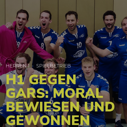
HERREN 1
SPIELBETRIEB
H1 GEGEN
GARS: MORAL
BEWIESEN UND
GEWONNEN