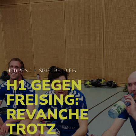
HERREN 1
SPIELBETRIEB
H1 GEGEN
FREISING:
REVANCHE
TROTZ