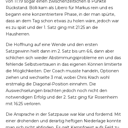
von 11:19 sogar einen zwischenzeitlichen 8 Punkte
Rückstand. Bölli kam als Libero für Markus rein und es
begann eine konzentriertere Phase, in der man spürte,
dass an dem Tag schon etwas zu holen wäre, jedoch war
es zu spät und der 1. Satz ging mit 21:25 an die
Hausherren.
Die Hoffnung auf eine Wende und den ersten
Satzgewinn hielt dann im 2. Satz bis um 6:6, dann aber
schlichen sich wieder Abstimmungsprobleme ein und das
fehlende Selbstvertrauen in das eigenen Können limitierte
die Möglichkeiten. Der Coach musste handeln, Optionen
ziehen und wechselte 3 mal, wobei Chris Krach wohl
erstmalig die Diagonal-Position einnahm. Die
Auswechselungen brachten jedoch noch nicht den
notwendigen Erfolg und der 2. Satz ging für Rosenheim
mit 16:25 verloren.
Die Ansprache in der Satzpause war klar und fordernd. Mit
einer drohenden und derartig heftigen Niederlage konnte
man sich nicht abfinden. Es galt Kampfgeist aufs Feld zu