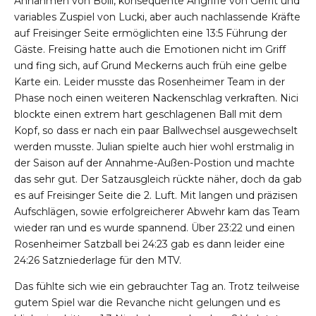
Annahmen von Bölli, konsequente Angriffe von Gerrit und
variables Zuspiel von Lucki, aber auch nachlassende Kräfte
auf Freisinger Seite ermöglichten eine 13:5 Führung der
Gäste. Freising hatte auch die Emotionen nicht im Griff
und fing sich, auf Grund Meckerns auch früh eine gelbe
Karte ein. Leider musste das Rosenheimer Team in der
Phase noch einen weiteren Nackenschlag verkraften. Nici
blockte einen extrem hart geschlagenen Ball mit dem
Kopf, so dass er nach ein paar Ballwechsel ausgewechselt
werden musste. Julian spielte auch hier wohl erstmalig in
der Saison auf der Annahme-Außen-Postion und machte
das sehr gut. Der Satzausgleich rückte näher, doch da gab
es auf Freisinger Seite die 2. Luft. Mit langen und präzisen
Aufschlägen, sowie erfolgreicherer Abwehr kam das Team
wieder ran und es wurde spannend. Über 23:22 und einen
Rosenheimer Satzball bei 24:23 gab es dann leider eine
24:26 Satzniederlage für den MTV.
Das fühlte sich wie ein gebrauchter Tag an. Trotz teilweise
gutem Spiel war die Revanche nicht gelungen und es