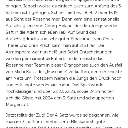
bringen. Jedoch wollte es einfach auch zum Anfang des 3.
Satzes nicht gelingen. Schnell hieß es 1:8, 8:12 oder 16:19
aus Sicht der Rosenheimer. Dann kam eine sensationelle
Aufschlagserie von Georg Holand, der den Jungs wieder
Saft in die Adern schießen ließ. Auf Grund des
Aufschlagdrucks und sehr guter Blockarbeit von Chris
Thaller und Chris Krach kam man auf 21:21 ran. Die
Atmosphäre war nun heiß und Schiri-Entscheidungen
wurden permanent diskutiert. Leider musste das
Rosenheimer Team in dieser Drangphase auch den Ausfall
von Michi Küss, der „Maschine“ verkraften, denn er knickte
am Netz um. Trotzdem hielten die Jungs den Druck hoch
und es klappte wieder viel mehr. Das Spiel wurde
hochklassiger und über 22:22, 23:23, sowie 24:24 holten
sich die Gäste mit 26:24 den 3. Satz und schnupperten
Morgenluft.
Jetzt rollte der Zug! Der 4. Satz wurde so begonnen, wie
man im 3. aufhörte. Verbesserte Blockarbeit, gute