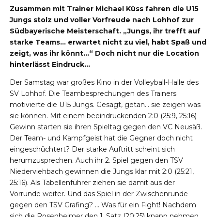
Zusammen mit Trainer Michael Küss fahren die U15
Jungs stolz und voller Vorfreude nach Lohhof zur
Südbayerische Meisterschaft. „Jungs, ihr trefft auf
starke Teams… erwartet nicht zu viel, habt Spaß und
zeigt, was ihr könnt…“ Doch nicht nur die Location
hinterlässt Eindruck…
Der Samstag war großes Kino in der Volleyball-Halle des
SV Lohhof. Die Teambesprechungen des Trainers
motivierte die U15 Jungs. Gesagt, getan… sie zeigen was
sie können. Mit einem beeindruckenden 2:0 (25:9, 25:16)-
Gewinn starten sie ihren Spieltag gegen den VC Neusäß.
Der Team- und Kampfgeist hat die Gegner doch nicht
eingeschüchtert? Der starke Auftritt scheint sich
herumzusprechen. Auch ihr 2. Spiel gegen den TSV
Niederviehbach gewinnen die Jungs klar mit 2:0 (25:21,
25:16). Als Tabellenführer ziehen sie damit aus der
Vorrunde weiter. Und das Spiel in der Zwischenrunde
gegen den TSV Grafing? … Was für ein Fight! Nachdem
sich die Rosenheimer den 1. Satz (20:25) knapp nehmen