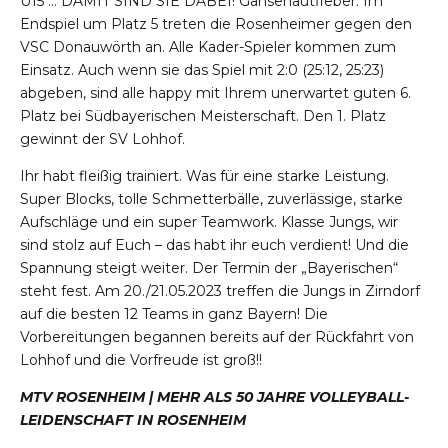
U15 … DAMIT SIND SIE DABEI! Gänsehautfieber. Im
Endspiel um Platz 5 treten die Rosenheimer gegen den
VSC Donauwörth an. Alle Kader-Spieler kommen zum
Einsatz. Auch wenn sie das Spiel mit 2:0 (25:12, 25:23)
abgeben, sind alle happy mit Ihrem unerwartet guten 6.
Platz bei Südbayerischen Meisterschaft. Den 1. Platz
gewinnt der SV Lohhof.
Ihr habt fleißig trainiert. Was für eine starke Leistung.
Super Blocks, tolle Schmetterbälle, zuverlässige, starke
Aufschläge und ein super Teamwork. Klasse Jungs, wir
sind stolz auf Euch – das habt ihr euch verdient! Und die
Spannung steigt weiter. Der Termin der „Bayerischen“
steht fest. Am 20./21.05.2023 treffen die Jungs in Zirndorf
auf die besten 12 Teams in ganz Bayern! Die
Vorbereitungen begannen bereits auf der Rückfahrt von
Lohhof und die Vorfreude ist groß!!
MTV ROSENHEIM | MEHR ALS 50 JAHRE VOLLEYBALL-
LEIDENSCHAFT IN ROSENHEIM