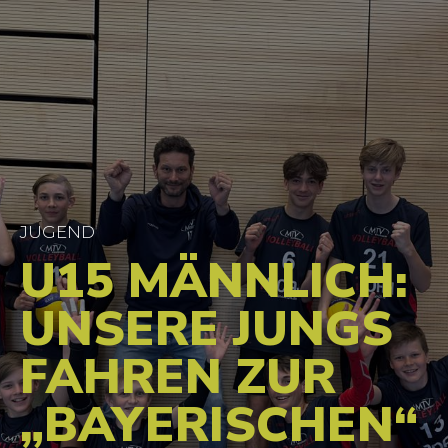
JUGEND
U15 MÄNNLICH:
UNSERE JUNGS
FAHREN ZUR
„BAYERISCHEN“