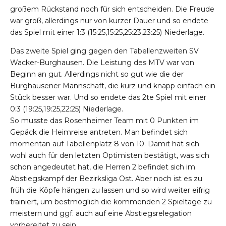
großem Rückstand noch für sich entscheiden. Die Freude
war groß, allerdings nur von kurzer Dauer und so endete
das Spiel mit einer 1:3 (15:25,15:25,25:23,23:25) Niederlage.
Das zweite Spiel ging gegen den Tabellenzweiten SV
Wacker-Burghausen. Die Leistung des MTV war von
Beginn an gut. Allerdings nicht so gut wie die der
Burghausener Mannschaft, die kurz und knapp einfach ein
Stück besser war. Und so endete das 2te Spiel mit einer
0:3 (19:25,19:25,22:25) Niederlage.
So musste das Rosenheimer Team mit 0 Punkten im
Gepäck die Heimreise antreten. Man befindet sich
momentan auf Tabellenplatz 8 von 10. Damit hat sich
wohl auch für den letzten Optimisten bestätigt, was sich
schon angedeutet hat, die Herren 2 befindet sich im
Abstiegskampf der Bezirksliga Ost. Aber noch ist es zu
früh die Köpfe hängen zu lassen und so wird weiter eifrig
trainiert, um bestmöglich die kommenden 2 Spieltage zu
meistern und ggf. auch auf eine Abstiegsrelegation
vorbereitet zu sein.