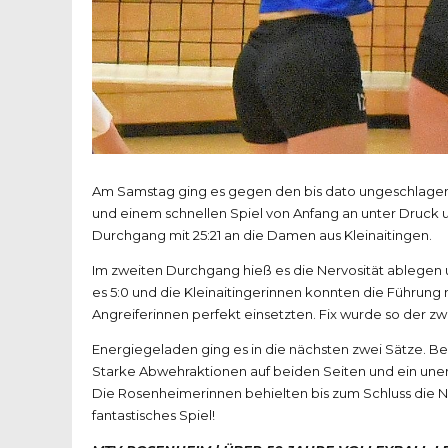
Am Samstag ging es gegen den bis dato ungeschlagene
und einem schnellen Spiel von Anfang an unter Druck u
Durchgang mit 25:21 an die Damen aus Kleinaitingen.
Im zweiten Durchgang hieß es die Nervosität ablegen u
es 5:0 und die Kleinaitingerinnen konnten die Führun
Angreiferinnen perfekt einsetzten. Fix wurde so der zw
Energiegeladen ging es in die nächsten zwei Sätze. B
Starke Abwehraktionen auf beiden Seiten und ein uner
Die Rosenheimerinnen behielten bis zum Schluss die Ne
fantastisches Spiel!