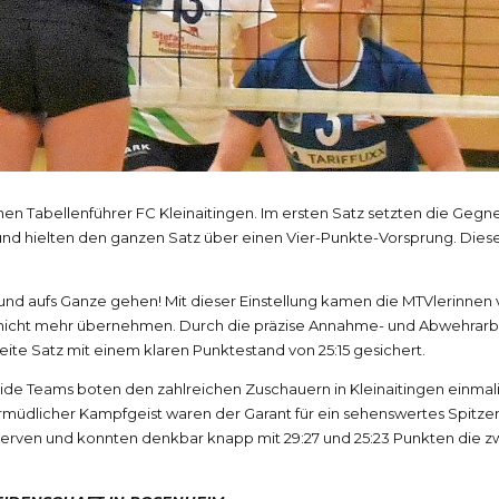
n Tabellenführer FC Kleinaitingen. Im ersten Satz setzten die Geg
nd hielten den ganzen Satz über einen Vier-Punkte-Vorsprung. Dieser
nd aufs Ganze gehen! Mit dieser Einstellung kamen die MTVlerinnen vo
g nicht mehr übernehmen. Durch die präzise Annahme- und Abwehrarbe
eite Satz mit einem klaren Punktestand von 25:15 gesichert.
eide Teams boten den zahlreichen Zuschauern in Kleinaitingen einmal
müdlicher Kampfgeist waren der Garant für ein sehenswertes Spitzen
rven und konnten denkbar knapp mit 29:27 und 25:23 Punkten die zwe