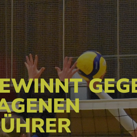
GEWINNT GEG
AGENEN
FÜHRER