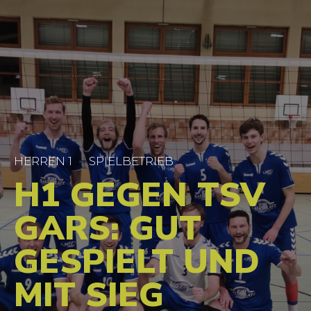
HERREN 1
SPIELBETRIEB
H1 GEGEN TSV
GARS: GUT
GESPIELT UND
MIT SIEG