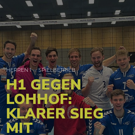
HERREN 1
SPIELBETRIEB
H1 GEGEN
LOHHOF:
KLARER SIEG
MIT