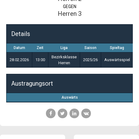
GEGEN
Herren 3
Details
Datum
Zeit
Liga
Saison
Spieltag
Bezirksklasse
28.02.2026
13:00
2025/26
Auswärtsspiel
Herren
Austragungsort
Auswärts