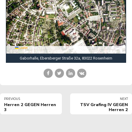
Leaflet
|
Tiles © Esri — Source: Esri, i-cubed, USDA, USGS, AEX, GeoEye,
Getmapping, Aerogrid, IGN, IGP, UPR-EGP, and the GIS User Community
Gaborhalle, Ebersberger Straße 32a, 83022 Rosenheim
PREVIOUS
NEXT
Herren 2 GEGEN Herren
TSV Grafing IV GEGEN
3
Herren 2