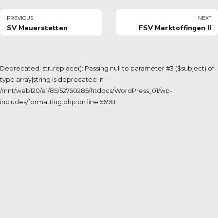
PREVIOUS
NEXT
SV Mauerstetten
FSV Marktoffingen II
Deprecated: str_replace(): Passing null to parameter #3 ($subject) of
type array|string is deprecated in
/mnt/web120/e1/85/52750285/htdocs/WordPress_01/wp-
includes/formatting.php on line 5698