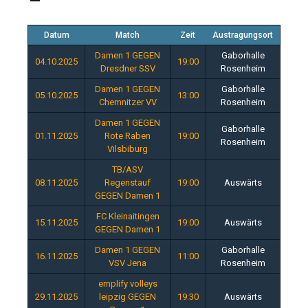
Datum
Match
Zeit
Austragungsort
Damen 1 GEGEN
Gaborhalle
04.10.2025
19:00
Dresdner SSV
Rosenheim
Damen 1 GEGEN
Gaborhalle
05.10.2025
13:00
Chemnitzer VV
Rosenheim
Damen 1 GEGEN
Gaborhalle
01.11.2025
Rote Raben
19:00
Rosenheim
Vilsbiburg
TB/ASV
08.11.2025
Regenstauf
19:00
Auswärts
GEGEN Damen 1
FC Kleinaitingen
15.11.2025
19:00
Auswärts
GEGEN Damen 1
Damen 1 GEGEN
Gaborhalle
16.11.2025
11:00
VSV Jena
Rosenheim
emplify volleys
29.11.2025
leipzig GEGEN
19:30
Auswärts