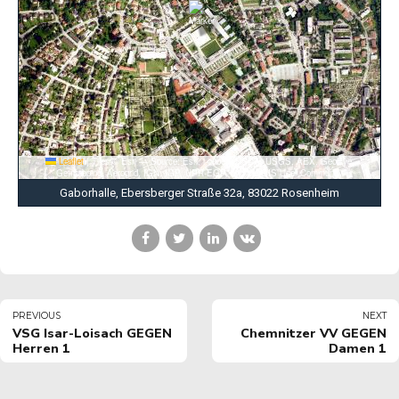
Leaflet
|
Tiles © Esri — Source: Esri, i-cubed, USDA, USGS, AEX, GeoEye,
Getmapping, Aerogrid, IGN, IGP, UPR-EGP, and the GIS User Community
Gaborhalle, Ebersberger Straße 32a, 83022 Rosenheim
PREVIOUS
NEXT
VSG Isar-Loisach GEGEN
Chemnitzer VV GEGEN
Herren 1
Damen 1