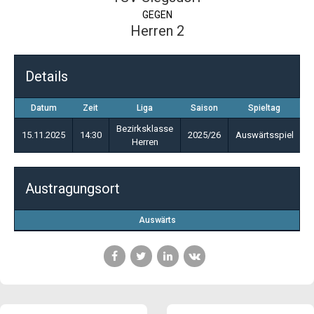
GEGEN
Herren 2
Details
Datum
Zeit
Liga
Saison
Spieltag
Bezirksklasse
15.11.2025
14:30
2025/26
Auswärtsspiel
Herren
Austragungsort
Auswärts