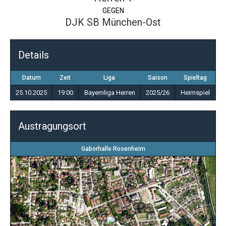
GEGEN
DJK SB München-Ost
Details
Datum
Zeit
Liga
Saison
Spieltag
25.10.2025
19:00
Bayernliga Herren
2025/26
Heimspiel
Austragungsort
Gaborhalle Rosenheim