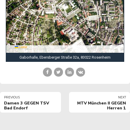
Leaflet
|
Tiles © Esri — Source: Esri, i-cubed, USDA, USGS, AEX, GeoEye,
Getmapping, Aerogrid, IGN, IGP, UPR-EGP, and the GIS User Community
Gaborhalle, Ebersberger Straße 32a, 83022 Rosenheim
PREVIOUS
NEXT
Damen 3 GEGEN TSV
MTV München II GEGEN
Bad Endorf
Herren 1