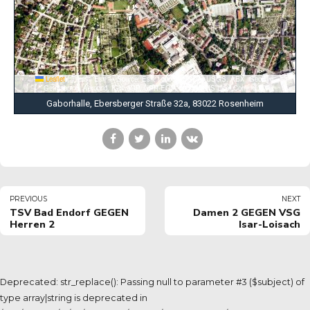
Leaflet
|
Tiles © Esri — Source: Esri, i-cubed, USDA, USGS, AEX, GeoEye,
Getmapping, Aerogrid, IGN, IGP, UPR-EGP, and the GIS User Community
Gaborhalle, Ebersberger Straße 32a, 83022 Rosenheim
PREVIOUS
NEXT
TSV Bad Endorf GEGEN
Damen 2 GEGEN VSG
Herren 2
Isar-Loisach
Deprecated: str_replace(): Passing null to parameter #3 ($subject) of
type array|string is deprecated in