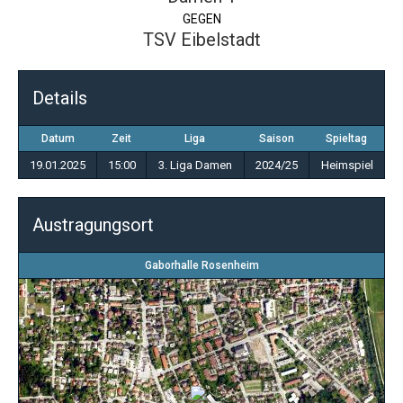
GEGEN
TSV Eibelstadt
Details
Datum
Zeit
Liga
Saison
Spieltag
19.01.2025
15:00
3. Liga Damen
2024/25
Heimspiel
Austragungsort
Gaborhalle Rosenheim