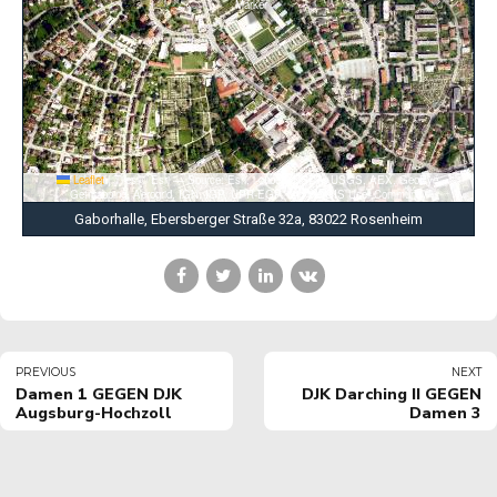
Leaflet
|
Tiles © Esri — Source: Esri, i-cubed, USDA, USGS, AEX, GeoEye,
Getmapping, Aerogrid, IGN, IGP, UPR-EGP, and the GIS User Community
Gaborhalle, Ebersberger Straße 32a, 83022 Rosenheim
PREVIOUS
NEXT
Damen 1 GEGEN DJK
DJK Darching II GEGEN
Augsburg-Hochzoll
Damen 3