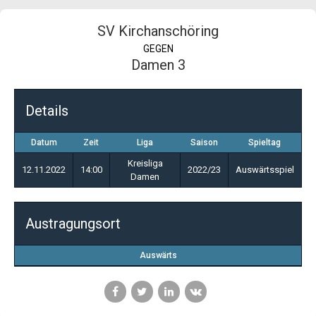
SV Kirchanschöring
GEGEN
Damen 3
Details
Datum
Zeit
Liga
Saison
Spieltag
Kreisliga
12.11.2022
14:00
2022/23
Auswärtsspiel
Damen
Austragungsort
Auswärts