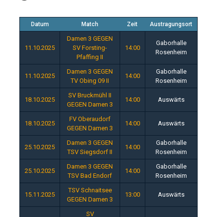
Datum
Match
Zeit
Austragungsort
Damen 3 GEGEN
Gaborhalle
11.10.2025
SV Forsting-
14:00
Rosenheim
Pfaffing II
Damen 3 GEGEN
Gaborhalle
11.10.2025
14:00
TV Obing 09 II
Rosenheim
SV Bruckmühl II
18.10.2025
14:00
Auswärts
GEGEN Damen 3
FV Oberaudorf
18.10.2025
14:00
Auswärts
GEGEN Damen 3
Damen 3 GEGEN
Gaborhalle
25.10.2025
14:00
TSV Siegsdorf II
Rosenheim
Damen 3 GEGEN
Gaborhalle
25.10.2025
14:00
TSV Bad Endorf
Rosenheim
TSV Schnaitsee
15.11.2025
13:00
Auswärts
GEGEN Damen 3
SV