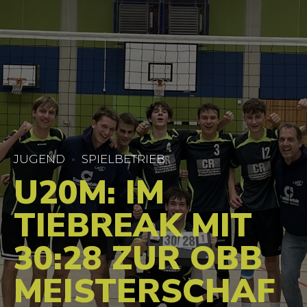
JUGEND
SPIELBETRIEB
U20M: IM
TIEBREAK MIT
30:28 ZUR OBB
MEISTERSCHAF