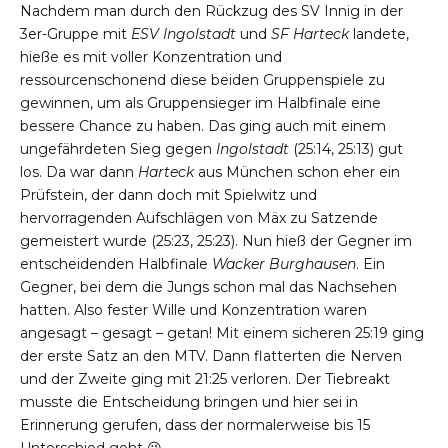
Nachdem man durch den Rückzug des SV Innig in der
3er-Gruppe mit
ESV Ingolstadt
und
SF Harteck
landete,
hieße es mit voller Konzentration und
ressourcenschonend diese beiden Gruppenspiele zu
gewinnen, um als Gruppensieger im Halbfinale eine
bessere Chance zu haben. Das ging auch mit einem
ungefährdeten Sieg gegen
Ingolstadt
(25:14, 25:13) gut
los. Da war dann
Harteck
aus München schon eher ein
Prüfstein, der dann doch mit Spielwitz und
hervorragenden Aufschlägen von Mäx zu Satzende
gemeistert wurde (25:23, 25:23). Nun hieß der Gegner im
entscheidenden Halbfinale
Wacker Burghausen
. Ein
Gegner, bei dem die Jungs schon mal das Nachsehen
hatten. Also fester Wille und Konzentration waren
angesagt – gesagt – getan! Mit einem sicheren 25:19 ging
der erste Satz an den MTV. Dann flatterten die Nerven
und der Zweite ging mit 21:25 verloren. Der Tiebreakt
musste die Entscheidung bringen und hier sei in
Erinnerung gerufen, dass der normalerweise bis 15
Unterschied geht 😉.