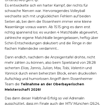
Es entwickelte sich ein harter Kampf, der nichts für
schwache Nerven war. Hervorragendes Volleyball
wechselte sich mit unglücklichen Fehlern auf beiden
Seiten ab, bei dem die Rosenheim immer eine kleine
Nasenlänge voraus waren. Ab 15:15 ging es dann erst
richtig spannend los: es wurden 4 Matchbälle abgewehrt,
zahlreiche eigene Matchbälle liegengelassen, heftig über
Schiri-Entscheidungen diskutiert und die Ringe in der
flachen Hallendecke verdammt…
Dann endlich, nachdem die Anzeigentafel drohte, nicht
mehr zählen zu können, also beim Spielstand von 28:28
sicherten
Elias, Jannis, Julian, Max, Tobi, Valentin
und
Yannick
durch einen beherzten Block, einen druckvollen
Aufschlag und humorlosen Angriff dem Rosenheimer
Team die
Teilnahme an der Oberbayerischen
Meisterschaft 2026!
Das dann dieser Halbfinal-Erfolg so viel Adrenalin
ausschüttet, dass im Finale auch der
MTV München
(26:24,