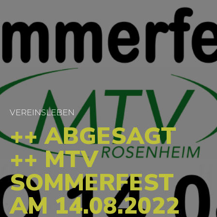
VEREINSLEBEN
++ ABGESAGT
++ MTV
SOMMERFEST
AM 14.08.2022