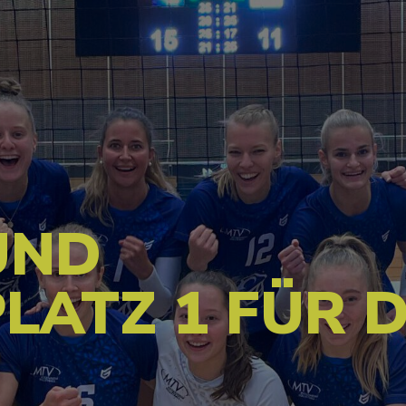
UND
LATZ 1 FÜR D