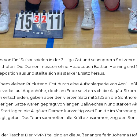
von fünf Saisonspielen in der 3. Liga Ost und schnuppern Spitzenreit
thofen. Die Damen mussten ohne Headcoach Bastian Henning und Mitte
position aus und stellte sich als starker Ersatz heraus.
nem kleinen Rückstand. Erst durch eine Aufschlagserie von Anni Heßl
tz verlief auf Augenhöhe, doch am Ende setzten sich die Allgäu-Strom 
h entscheiden, gaben aber den vierten Satz mit 21:25 an die Sonthofe
herigen Sätze waren geprägt von langen Ballwechseln und starken Akt
Start lagen die Allgäuer Damen kurzzeitig zwei Punkte im Vorsprun
sagt, getan. Das Team sammelten alle Kräfte zusammen, zog den Son
er Tasche! Der MVP-Titel ging an die Außenangreiferin Johanna Hofm