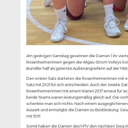
Am gestrigen Samstag gewinnen die Damen 1 ihr viertes 
Rosenheimerinnen gegen die Allgäu-Strom Volleys Son
Bumiller half als gelernte Außenangreiferin auf der Mitte
Den ersten Satz starteten die Rosenheimerinnen mit ei
Satz mit 25:21 für sich entscheiden. Auch der zweite Sa
Rosenheimerinnen mit einem klaren 25:17 erneut für sic
beide Teams waren leistungsmäßig gleich auf. Die vor
schenkte man sich nichts: Nach einem ausgeglichenen 
Auszeit und ermutigte die Damen zu Bestleistung. Ge
mit 15:11!
Somit haben die Damen des MTV den nächsten Sieg in d