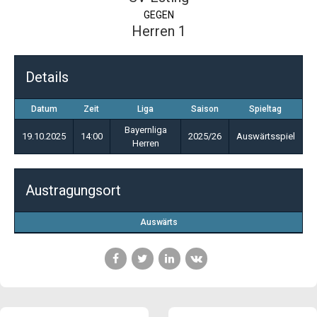
GEGEN
Herren 1
Details
Datum
Zeit
Liga
Saison
Spieltag
Bayernliga
19.10.2025
14:00
2025/26
Auswärtsspiel
Herren
Austragungsort
Auswärts