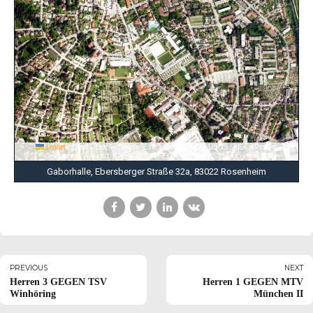
Leaflet
|
Tiles © Esri — Source: Esri, i-cubed, USDA, USGS, AEX, GeoEye,
Getmapping, Aerogrid, IGN, IGP, UPR-EGP, and the GIS User Community
Gaborhalle, Ebersberger Straße 32a, 83022 Rosenheim
PREVIOUS
NEXT
Herren 3 GEGEN TSV
Herren 1 GEGEN MTV
Winhöring
München II