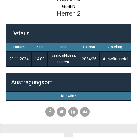
GEGEN
Herren 2
Details
Datum
Zeit
Liga
Saison
Spieltag
Bezirksklasse
23.11.2024
14:00
2024/25
Auswärtsspiel
Herren
Austragungsort
Auswärts