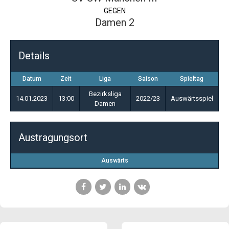
GEGEN
Damen 2
Details
Datum
Zeit
Liga
Saison
Spieltag
Bezirksliga
14.01.2023
13:00
2022/23
Auswärtsspiel
Damen
Austragungsort
Auswärts