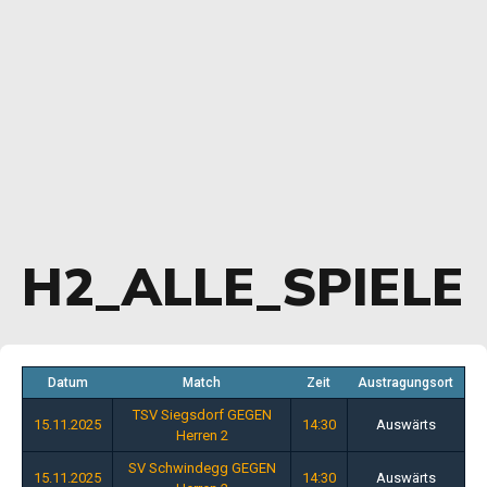
H2_ALLE_SPIELE
Datum
Match
Zeit
Austragungsort
TSV Siegsdorf GEGEN
15.11.2025
14:30
Auswärts
Herren 2
SV Schwindegg GEGEN
15.11.2025
14:30
Auswärts